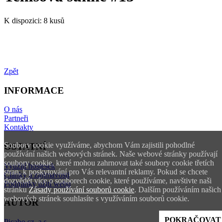
K dispozici:
8 kusů
Zpět
INFORMACE
O nás
Partneři
Kontakty
Soubory cookie využíváme, abychom Vám zajistili pohodlné
OSTATNÍ
používání našich webových stránek. Naše webové stránky používají
soubory cookie, které mohou zahrnovat také soubory cookie třetích
Využití hostesek
stran, k poskytování pro Vás relevantní reklamy. Pokud se chcete
Články a zajímavosti
dozvědět více o souborech cookie, které používáme, navštivte naši
Podmínky užití webu
stránku
Zásady používání souborů cookie
. Dalším používáním našich
webových stránek souhlasíte s využíváním souborů cookie.
AUTOR
POKRAČOVAT
Picabo.cz, a.s.