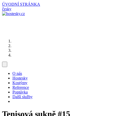
ÚVODNÍ STRÁNKA
česky
O nás
Hostesky
Kostýmy
Reference
Poptávka
Další služby
Tenisová sukně
#15