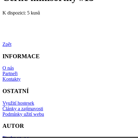
K dispozici:
5 kusů
Zpět
INFORMACE
O nás
Partneři
Kontakty
OSTATNÍ
Využití hostesek
Články a zajímavosti
Podmínky užití webu
AUTOR
Picabo.cz, a.s.