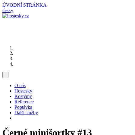
ÚVODNÍ STRÁNKA
česky
O nás
Hostesky
Kostýmy
Reference
Poptávka
Další služby
Černé minišortky
#13