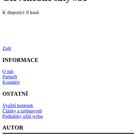
K dispozici:
8 kusů
Zpět
INFORMACE
O nás
Partneři
Kontakty
OSTATNÍ
Využití hostesek
Články a zajímavosti
Podmínky užití webu
AUTOR