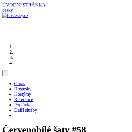
ÚVODNÍ STRÁNKA
česky
O nás
Hostesky
Kostýmy
Reference
Poptávka
Další služby
Červenobílé šaty
#58