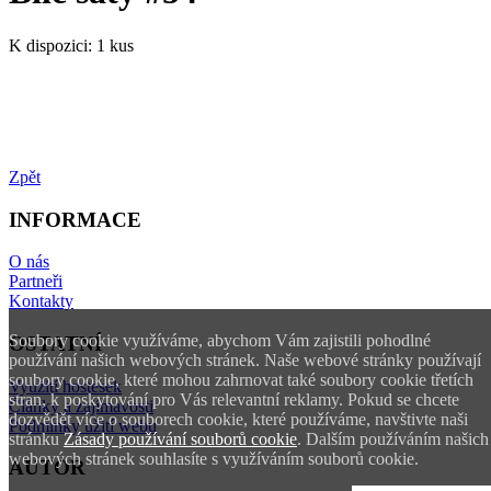
K dispozici:
1 kus
Zpět
INFORMACE
O nás
Partneři
Kontakty
Soubory cookie využíváme, abychom Vám zajistili pohodlné
OSTATNÍ
používání našich webových stránek. Naše webové stránky používají
soubory cookie, které mohou zahrnovat také soubory cookie třetích
Využití hostesek
stran, k poskytování pro Vás relevantní reklamy. Pokud se chcete
Články a zajímavosti
dozvědět více o souborech cookie, které používáme, navštivte naši
Podmínky užití webu
stránku
Zásady používání souborů cookie
. Dalším používáním našich
webových stránek souhlasíte s využíváním souborů cookie.
AUTOR