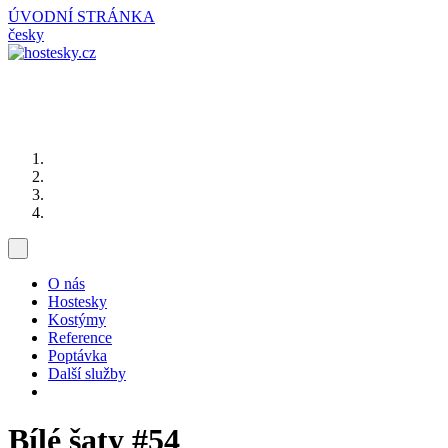
ÚVODNÍ STRÁNKA
česky
O nás
Hostesky
Kostýmy
Reference
Poptávka
Další služby
Bílé šaty
#54