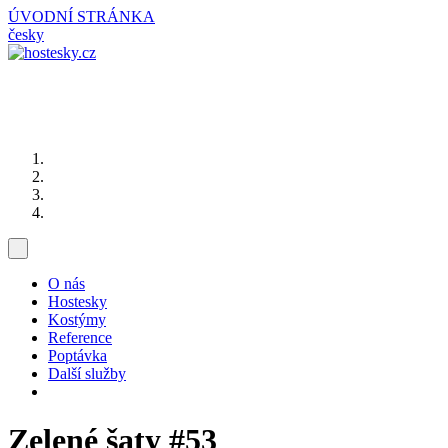
ÚVODNÍ STRÁNKA
česky
O nás
Hostesky
Kostýmy
Reference
Poptávka
Další služby
Zelené šaty
#53