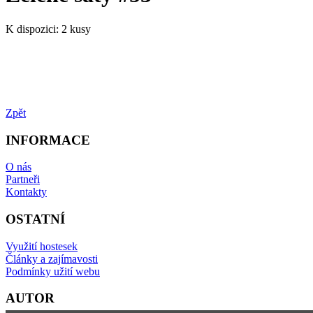
K dispozici:
2 kusy
Zpět
INFORMACE
O nás
Partneři
Kontakty
OSTATNÍ
Využití hostesek
Články a zajímavosti
Podmínky užití webu
AUTOR