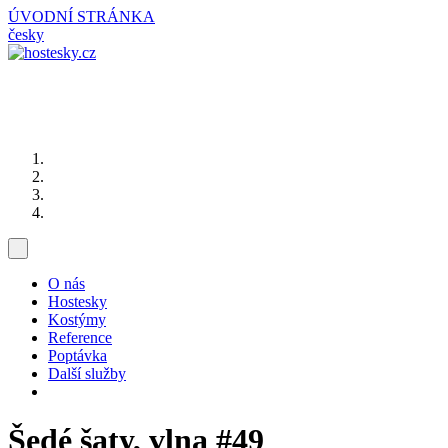
ÚVODNÍ STRÁNKA
česky
O nás
Hostesky
Kostýmy
Reference
Poptávka
Další služby
Šedé šaty, vlna
#49