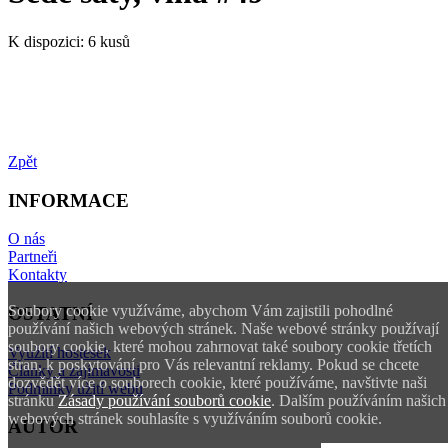
K dispozici:
6 kusů
Zpět
INFORMACE
O nás
Partneři
Kontakty
Soubory cookie využíváme, abychom Vám zajistili pohodlné
OSTATNÍ
používání našich webových stránek. Naše webové stránky používají
soubory cookie, které mohou zahrnovat také soubory cookie třetích
Využití hostesek
stran, k poskytování pro Vás relevantní reklamy. Pokud se chcete
Články a zajímavosti
dozvědět více o souborech cookie, které používáme, navštivte naši
Podmínky užití webu
stránku
Zásady používání souborů cookie
. Dalším používáním našich
webových stránek souhlasíte s využíváním souborů cookie.
AUTOR