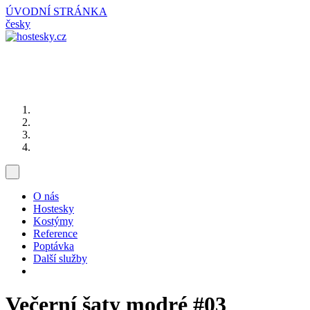
ÚVODNÍ STRÁNKA
česky
O nás
Hostesky
Kostýmy
Reference
Poptávka
Další služby
Večerní šaty modré
#03