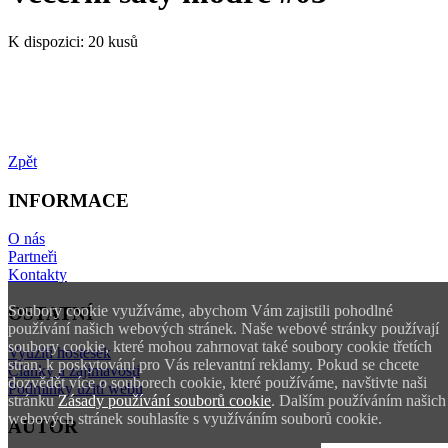
K dispozici:
20 kusů
Zpět
INFORMACE
O nás
Partneři
Kontakty
Soubory cookie využíváme, abychom Vám zajistili pohodlné
OSTATNÍ
používání našich webových stránek. Naše webové stránky používají
soubory cookie, které mohou zahrnovat také soubory cookie třetích
Využití hostesek
stran, k poskytování pro Vás relevantní reklamy. Pokud se chcete
Články a zajímavosti
dozvědět více o souborech cookie, které používáme, navštivte naši
Podmínky užití webu
stránku
Zásady používání souborů cookie
. Dalším používáním našich
webových stránek souhlasíte s využíváním souborů cookie.
AUTOR