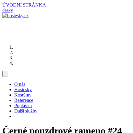
ÚVODNÍ STRÁNKA
česky
O nás
Hostesky
Kostýmy
Reference
Poptávka
Další služby
Černé pouzdrové rameno
#24