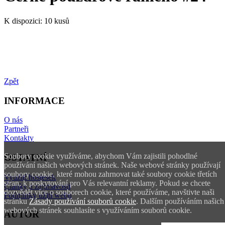
K dispozici:
10 kusů
Zpět
INFORMACE
O nás
Partneři
Kontakty
Soubory cookie využíváme, abychom Vám zajistili pohodlné
OSTATNÍ
používání našich webových stránek. Naše webové stránky používají
soubory cookie, které mohou zahrnovat také soubory cookie třetích
Využití hostesek
stran, k poskytování pro Vás relevantní reklamy. Pokud se chcete
Články a zajímavosti
dozvědět více o souborech cookie, které používáme, navštivte naši
Podmínky užití webu
stránku
Zásady používání souborů cookie
. Dalším používáním našich
webových stránek souhlasíte s využíváním souborů cookie.
AUTOR