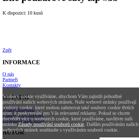
K dispozici:
10 kusů
Zpět
INFORMACE
O nás
Partneři
Kontakty
Soubory cookie využíváme, abychom Vám zajistili pohodlné
OSTATNÍ
používání našich webových stránek. Naše webové stránky používají
soubory cookie, které mohou zahrnovat také soubory cookie třetích
Využití hostesek
stran, k poskytování pro Vás relevantní reklamy. Pokud se chcete
Články a zajímavosti
dozvědět více o souborech cookie, které používáme, navštivte naši
Podmínky užití webu
stránku
Zásady používání souborů cookie
. Dalším používáním našich
webových stránek souhlasíte s využíváním souborů cookie.
AUTOR