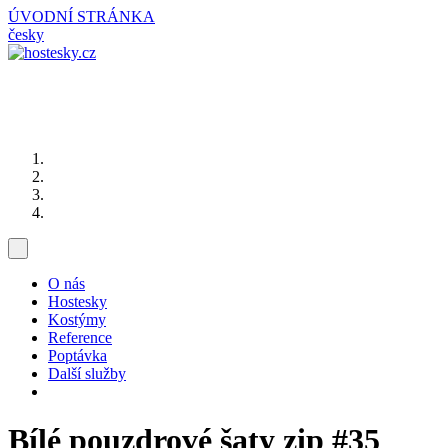
ÚVODNÍ STRÁNKA
česky
O nás
Hostesky
Kostýmy
Reference
Poptávka
Další služby
Bílé pouzdrové šaty zip
#35