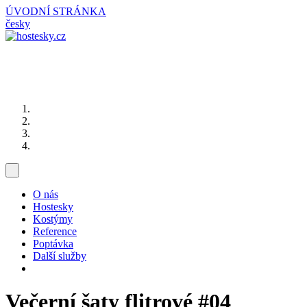
ÚVODNÍ STRÁNKA
česky
O nás
Hostesky
Kostýmy
Reference
Poptávka
Další služby
Večerní šaty flitrové
#04