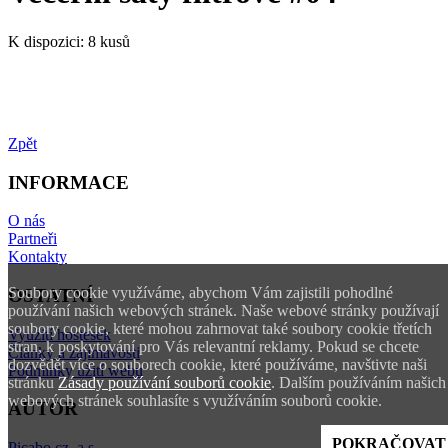
K dispozici:
8 kusů
Zpět
INFORMACE
O nás
Partneři
Kontakty
Soubory cookie využíváme, abychom Vám zajistili pohodlné
OSTATNÍ
používání našich webových stránek. Naše webové stránky používají
soubory cookie, které mohou zahrnovat také soubory cookie třetích
Využití hostesek
stran, k poskytování pro Vás relevantní reklamy. Pokud se chcete
Články a zajímavosti
dozvědět více o souborech cookie, které používáme, navštivte naši
Podmínky užití webu
stránku
Zásady používání souborů cookie
. Dalším používáním našich
webových stránek souhlasíte s využíváním souborů cookie.
AUTOR
POKRAČOVAT
Picabo.cz, a.s.