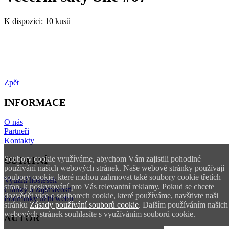
K dispozici:
10 kusů
Zpět
INFORMACE
O nás
Partneři
Kontakty
Soubory cookie využíváme, abychom Vám zajistili pohodlné
OSTATNÍ
používání našich webových stránek. Naše webové stránky používají
soubory cookie, které mohou zahrnovat také soubory cookie třetích
Využití hostesek
stran, k poskytování pro Vás relevantní reklamy. Pokud se chcete
Články a zajímavosti
dozvědět více o souborech cookie, které používáme, navštivte naši
Podmínky užití webu
stránku
Zásady používání souborů cookie
. Dalším používáním našich
webových stránek souhlasíte s využíváním souborů cookie.
AUTOR