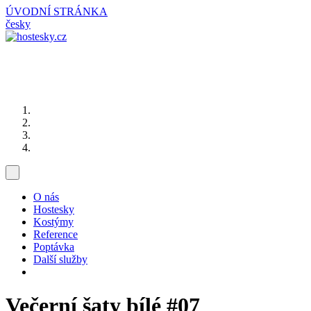
ÚVODNÍ STRÁNKA
česky
O nás
Hostesky
Kostýmy
Reference
Poptávka
Další služby
Večerní šaty bílé
#07