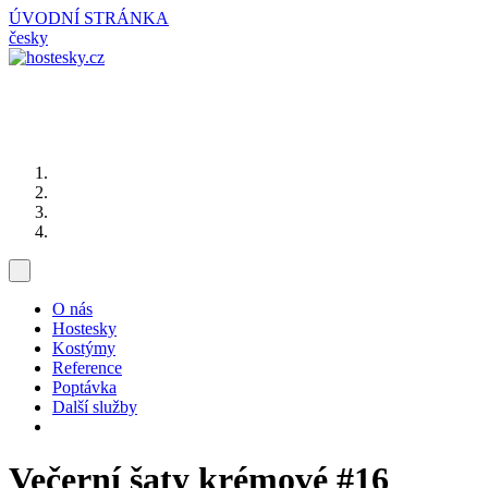
ÚVODNÍ STRÁNKA
česky
O nás
Hostesky
Kostýmy
Reference
Poptávka
Další služby
Večerní šaty krémové
#16