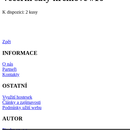
K dispozici:
2 kusy
Zpět
INFORMACE
O nás
Partneři
Kontakty
OSTATNÍ
Využití hostesek
Články a zajímavosti
Podmínky užití webu
AUTOR
Picabo.cz, a.s.