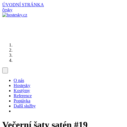
ÚVODNÍ STRÁNKA
česky
O nás
Hostesky
Kostýmy
Reference
Poptávka
Další služby
Večerní šaty satén
#19