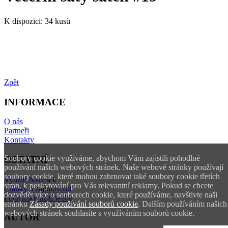
K dispozici:
34 kusů
Zpět
INFORMACE
O nás
Partneři
Kontakty
Soubory cookie využíváme, abychom Vám zajistili pohodlné
OSTATNÍ
používání našich webových stránek. Naše webové stránky používají
soubory cookie, které mohou zahrnovat také soubory cookie třetích
Využití hostesek
stran, k poskytování pro Vás relevantní reklamy. Pokud se chcete
Články a zajímavosti
dozvědět více o souborech cookie, které používáme, navštivte naši
Podmínky užití webu
stránku
Zásady používání souborů cookie
. Dalším používáním našich
webových stránek souhlasíte s využíváním souborů cookie.
AUTOR