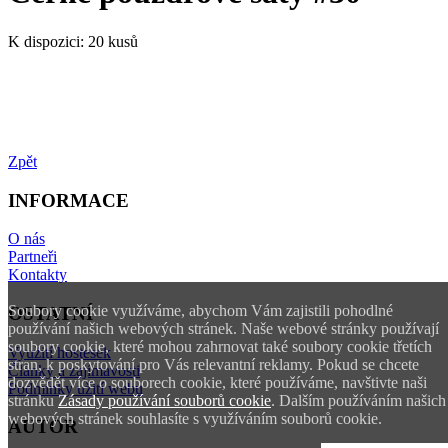
K dispozici:
20 kusů
Zpět
INFORMACE
O nás
Partneři
Kontakty
Soubory cookie využíváme, abychom Vám zajistili pohodlné
OSTATNÍ
používání našich webových stránek. Naše webové stránky používají
soubory cookie, které mohou zahrnovat také soubory cookie třetích
Využití hostesek
stran, k poskytování pro Vás relevantní reklamy. Pokud se chcete
Články a zajímavosti
dozvědět více o souborech cookie, které používáme, navštivte naši
Podmínky užití webu
stránku
Zásady používání souborů cookie
. Dalším používáním našich
webových stránek souhlasíte s využíváním souborů cookie.
AUTOR