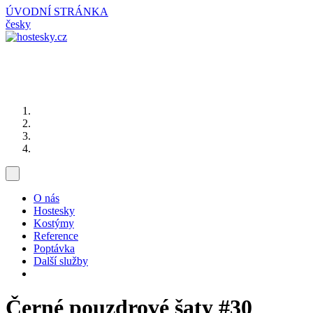
ÚVODNÍ STRÁNKA
česky
O nás
Hostesky
Kostýmy
Reference
Poptávka
Další služby
Černé pouzdrové šaty
#30