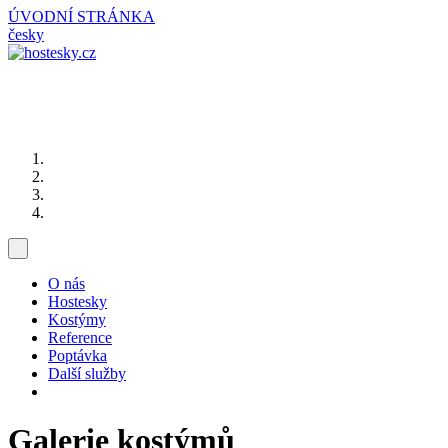
ÚVODNÍ STRÁNKA
česky
O nás
Hostesky
Kostýmy
Reference
Poptávka
Další služby
Galerie kostýmů