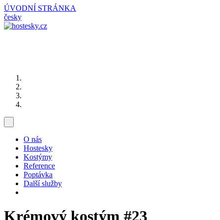
ÚVODNÍ STRÁNKA
česky
O nás
Hostesky
Kostýmy
Reference
Poptávka
Další služby
Krémový kostým
#23