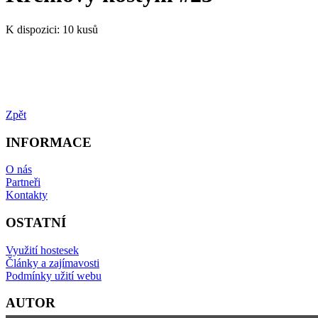
K dispozici:
10 kusů
Zpět
INFORMACE
O nás
Partneři
Kontakty
OSTATNÍ
Využití hostesek
Články a zajímavosti
Podmínky užití webu
AUTOR