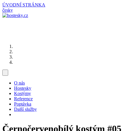
ÚVODNÍ STRÁNKA
česky
O nás
Hostesky
Kostýmy
Reference
Poptávka
Další služby
Černočervenobílý kostým
#05