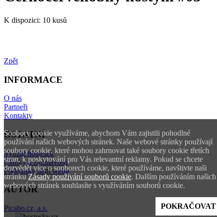
K dispozici:
10 kusů
Zpět
INFORMACE
O nás
Partneři
Kontakty
Soubory cookie využíváme, abychom Vám zajistili pohodlné
OSTATNÍ
používání našich webových stránek. Naše webové stránky používají
soubory cookie, které mohou zahrnovat také soubory cookie třetích
Využití hostesek
stran, k poskytování pro Vás relevantní reklamy. Pokud se chcete
Články a zajímavosti
dozvědět více o souborech cookie, které používáme, navštivte naši
Podmínky užití webu
stránku
Zásady používání souborů cookie
. Dalším používáním našich
webových stránek souhlasíte s využíváním souborů cookie.
AUTOR
POKRAČOVAT
Picabo.cz, a.s.