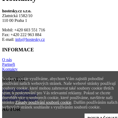
hostesky.cz s.r.o.
Zlatnická 1582/10
110 00 Praha 1
Mobil: +420 603 551 716
Fax: +420 222 963 884
E-mail:
info@hostesky.cz
INFORMACE
O nás
Partneři
Kontakty
Soubory cookie využíváme, abychom Vám zajistili pohodlné
OSTATNÍ
používání našich webových stránek. Naše webové stránky používají
soubory cookie, které mohou zahrnovat také soubory cookie třetích
Využití hostesek
stran, k poskytování pro Vás relevantní reklamy. Pokud se chcete
Články a zajímavosti
dozvědět více o souborech cookie, které používáme, navštivte naši
Podmínky užití webu
stránku
Zásady používání souborů cookie
. Dalším používáním našich
webových stránek souhlasíte s využíváním souborů cookie.
AUTOR