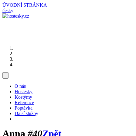
ÚVODNÍ STRÁNKA
česky
O nás
Hostesky
Kostýmy
Reference
Poptávka
Další služby
Anna
#40
Zpět