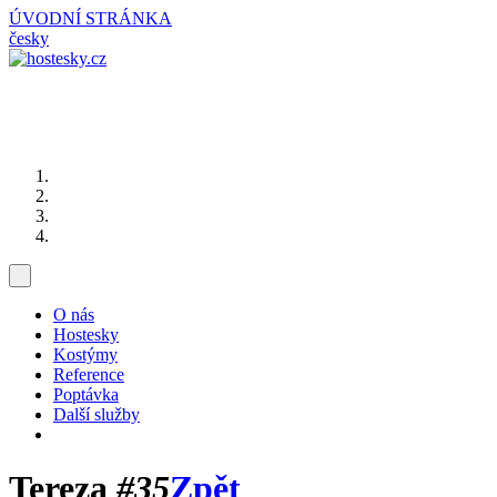
ÚVODNÍ STRÁNKA
česky
O nás
Hostesky
Kostýmy
Reference
Poptávka
Další služby
Tereza
#35
Zpět