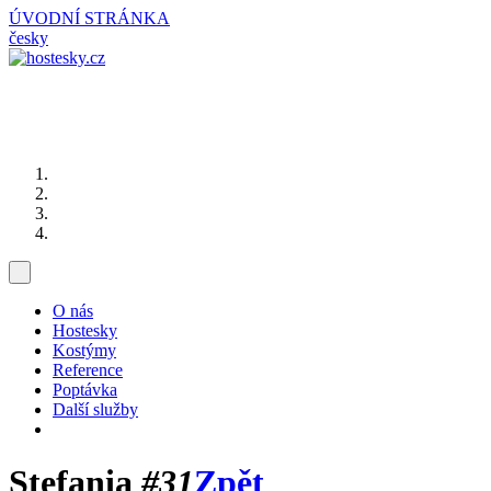
ÚVODNÍ STRÁNKA
česky
O nás
Hostesky
Kostýmy
Reference
Poptávka
Další služby
Stefania
#31
Zpět