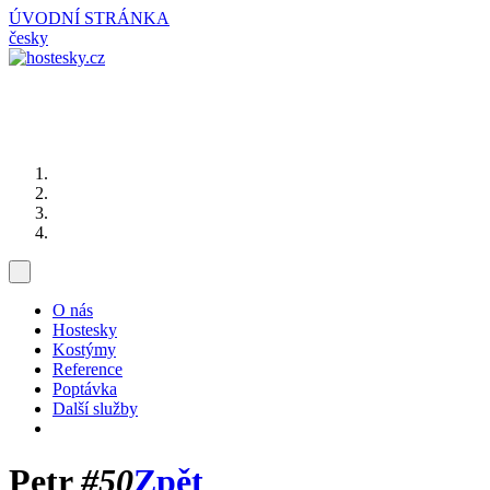
ÚVODNÍ STRÁNKA
česky
O nás
Hostesky
Kostýmy
Reference
Poptávka
Další služby
Petr
#50
Zpět