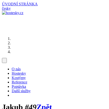
ÚVODNÍ STRÁNKA
česky
O nás
Hostesky
Kostýmy
Reference
Poptávka
Další služby
Jakub
#49
Zpět