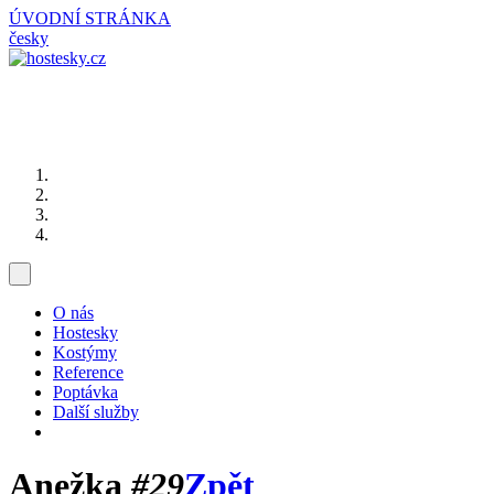
ÚVODNÍ STRÁNKA
česky
O nás
Hostesky
Kostýmy
Reference
Poptávka
Další služby
Anežka
#29
Zpět