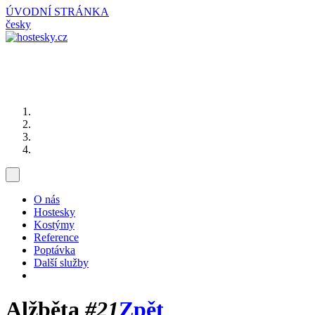
ÚVODNÍ STRÁNKA
česky
O nás
Hostesky
Kostýmy
Reference
Poptávka
Další služby
Alžběta
#21
Zpět