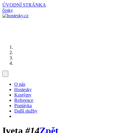
ÚVODNÍ STRÁNKA
česky
O nás
Hostesky
Kostýmy
Reference
Poptávka
Další služby
Iveta
#14
Zpět