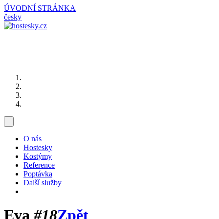
ÚVODNÍ STRÁNKA
česky
O nás
Hostesky
Kostýmy
Reference
Poptávka
Další služby
Eva
#18
Zpět