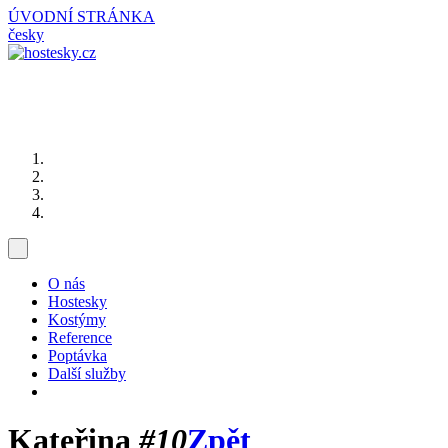
ÚVODNÍ STRÁNKA
česky
O nás
Hostesky
Kostýmy
Reference
Poptávka
Další služby
Kateřina
#10
Zpět