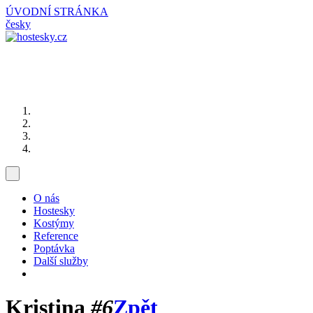
ÚVODNÍ STRÁNKA
česky
O nás
Hostesky
Kostýmy
Reference
Poptávka
Další služby
Kristina
#6
Zpět