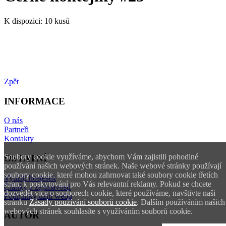
K dispozici:
10 kusů
Zpět
INFORMACE
O nás
Partneři
Kontakty
Soubory cookie využíváme, abychom Vám zajistili pohodlné
OSTATNÍ
používání našich webových stránek. Naše webové stránky používají
soubory cookie, které mohou zahrnovat také soubory cookie třetích
Využití hostesek
stran, k poskytování pro Vás relevantní reklamy. Pokud se chcete
Články a zajímavosti
dozvědět více o souborech cookie, které používáme, navštivte naši
Podmínky užití webu
stránku
Zásady používání souborů cookie
. Dalším používáním našich
webových stránek souhlasíte s využíváním souborů cookie.
AUTOR