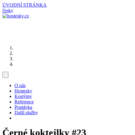
ÚVODNÍ STRÁNKA
česky
O nás
Hostesky
Kostýmy
Reference
Poptávka
Další služby
Černé koktejlky
#23