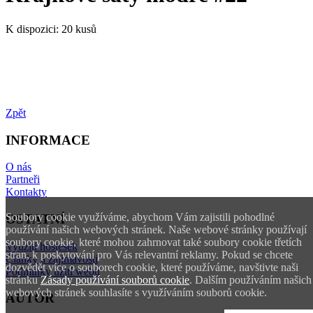
K dispozici:
20 kusů
Zpět
INFORMACE
O nás
Partneři
Kontakty
Soubory cookie využíváme, abychom Vám zajistili pohodlné
OSTATNÍ
používání našich webových stránek. Naše webové stránky používají
soubory cookie, které mohou zahrnovat také soubory cookie třetích
Využití hostesek
stran, k poskytování pro Vás relevantní reklamy. Pokud se chcete
Články a zajímavosti
dozvědět více o souborech cookie, které používáme, navštivte naši
Podmínky užití webu
stránku
Zásady používání souborů cookie
. Dalším používáním našich
webových stránek souhlasíte s využíváním souborů cookie.
AUTOR