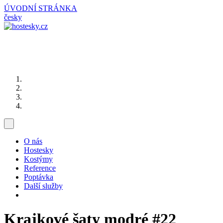
ÚVODNÍ STRÁNKA
česky
O nás
Hostesky
Kostýmy
Reference
Poptávka
Další služby
Krajkové šaty modré
#22