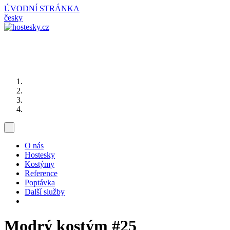
ÚVODNÍ STRÁNKA
česky
O nás
Hostesky
Kostýmy
Reference
Poptávka
Další služby
Modrý kostým
#25