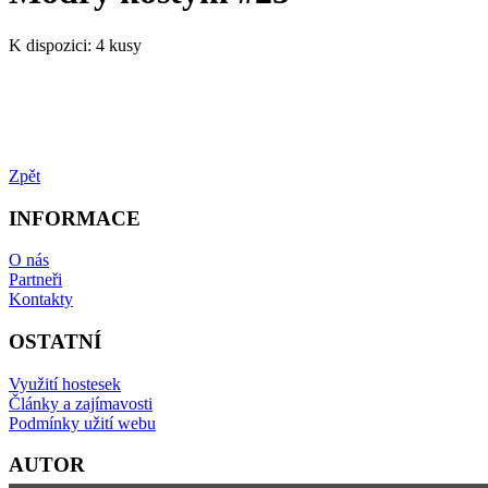
K dispozici:
4 kusy
Zpět
INFORMACE
O nás
Partneři
Kontakty
OSTATNÍ
Využití hostesek
Články a zajímavosti
Podmínky užití webu
AUTOR