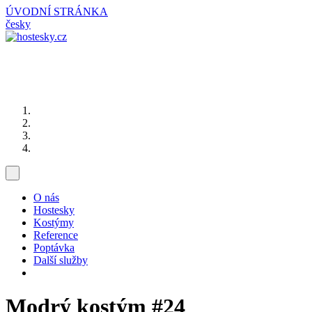
ÚVODNÍ STRÁNKA
česky
O nás
Hostesky
Kostýmy
Reference
Poptávka
Další služby
Modrý kostým
#24