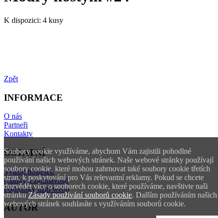
K dispozici:
4 kusy
Zpět
INFORMACE
O nás
Partneři
Kontakty
Soubory cookie využíváme, abychom Vám zajistili pohodlné
OSTATNÍ
používání našich webových stránek. Naše webové stránky používají
soubory cookie, které mohou zahrnovat také soubory cookie třetích
Využití hostesek
stran, k poskytování pro Vás relevantní reklamy. Pokud se chcete
Články a zajímavosti
dozvědět více o souborech cookie, které používáme, navštivte naši
Podmínky užití webu
stránku
Zásady používání souborů cookie
. Dalším používáním našich
webových stránek souhlasíte s využíváním souborů cookie.
AUTOR