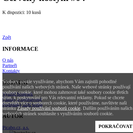
K dispozici:
10 kusů
Zpět
INFORMACE
O nás
Partneři
Kontakty
Soubory cookie využíváme, abychom Vám zajistili pohodlné
OSTATNÍ
používání našich webových stránek. Naše webové stránky používají
soubory cookie, které mohou zahrnovat také soubory cookie třetích
Využití hostesek
stran, k poskytování pro Vás relevantní reklamy. Pokud se chcete
Články a zajímavosti
dozvědět více o souborech cookie, které používáme, navštivte naši
Podmínky užití webu
stránku
Zásady používání souborů cookie
. Dalším používáním našich
webových stránek souhlasíte s využíváním souborů cookie.
AUTOR
POKRAČOVAT
Picabo.cz, a.s.