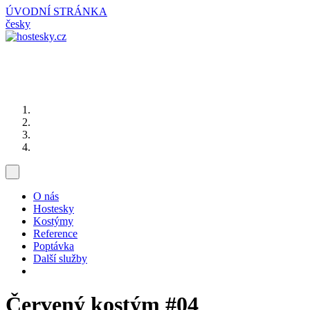
ÚVODNÍ STRÁNKA
česky
O nás
Hostesky
Kostýmy
Reference
Poptávka
Další služby
Červený kostým
#04