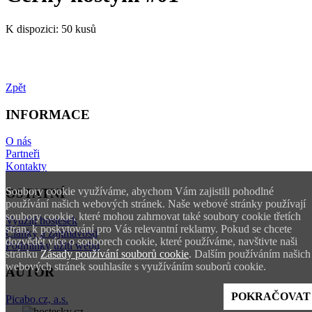
K dispozici:
50 kusů
Zpět
INFORMACE
O nás
Partneři
Kontakty
Soubory cookie využíváme, abychom Vám zajistili pohodlné
OSTATNÍ
používání našich webových stránek. Naše webové stránky používají
soubory cookie, které mohou zahrnovat také soubory cookie třetích
Využití hostesek
stran, k poskytování pro Vás relevantní reklamy. Pokud se chcete
Články a zajímavosti
dozvědět více o souborech cookie, které používáme, navštivte naši
Podmínky užití webu
stránku
Zásady používání souborů cookie
. Dalším používáním našich
webových stránek souhlasíte s využíváním souborů cookie.
AUTOR
POKRAČOVAT
Picabo.cz, a.s.