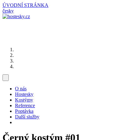
ÚVODNÍ STRÁNKA
česky
O nás
Hostesky
Kostýmy
Reference
Poptávka
Další služby
Černý kostým
#01