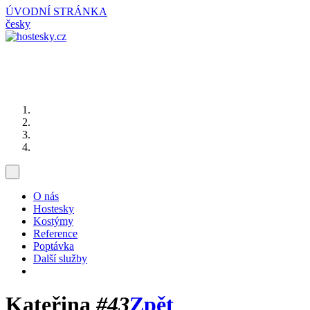
ÚVODNÍ STRÁNKA
česky
O nás
Hostesky
Kostýmy
Reference
Poptávka
Další služby
Kateřina
#43
Zpět