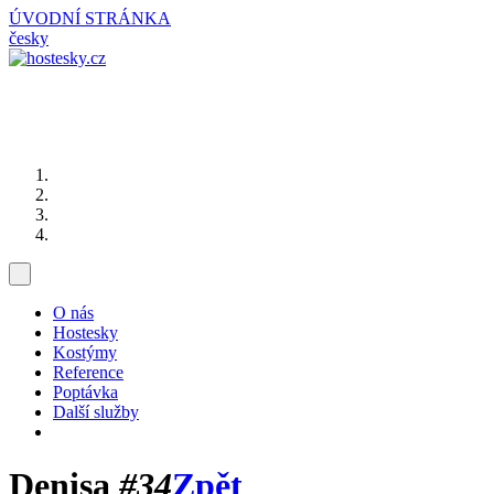
ÚVODNÍ STRÁNKA
česky
O nás
Hostesky
Kostýmy
Reference
Poptávka
Další služby
Denisa
#34
Zpět