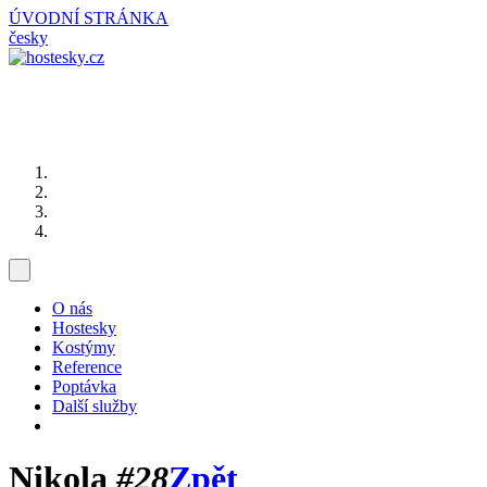
ÚVODNÍ STRÁNKA
česky
O nás
Hostesky
Kostýmy
Reference
Poptávka
Další služby
Nikola
#28
Zpět